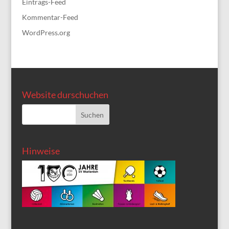
Eintrags-Feed
Kommentar-Feed
WordPress.org
Website durschuchen
Hinweise