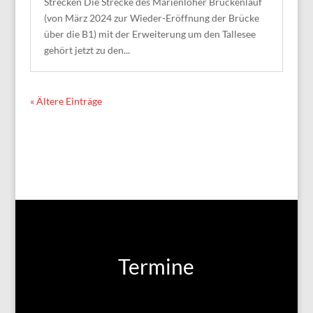
Strecken Die Strecke des Marienloher Brückenlauf
(von März 2024 zur Wieder-Eröffnung der Brücke
über die B1) mit der Erweiterung um den Tallesee
gehört jetzt zu den...
« Ältere Einträge
Termine