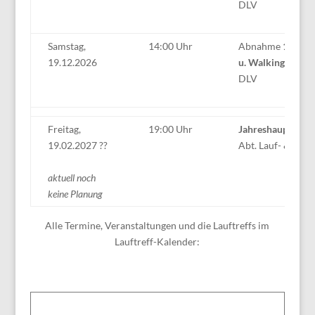
DLV
Samstag,
14:00 Uhr
Abnahme
120 min
19.12.2026
u. Walkingabzeic
DLV
Freitag,
19:00 Uhr
Jahreshauptvers
19.02.2027 ??
Abt. Lauf- & Walk
aktuell noch
keine Planung
Alle Termine, Veranstaltungen und die Lauftreffs im
Lauftreff-Kalender: