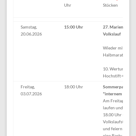
Uhr
Stöcken
Samstag,
15:00 Uhr
27. Marienloher
20.06.2026
Volkslauf
Wieder mit
Halbmarathon!
10. Wertungslauf
Hochstift-Cup
Freitag,
18:00 Uhr
Sommerparty mi
03.07.2026
"internem Volksla
Am Freitag, 03.0
laufen und walke
18.00 Uhr unsere
Volkslaufstrecken
und feiern ansch
eine Party mit all