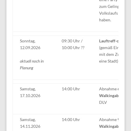
zum Gelingen des
Volkslaufs beiget
haben.
Sonntag,
09:30 Uhr /
Lauftreff-on-Tour
12.09.2026
10:00 Uhr ??
(gemäß Einladung,
mit dem Zug oder
aktuell noch in
eine Stadt
)
Planung
Samstag,
14:00 Uhr
Abnahme
60 min.
17.10.2026
Walkingabzeiche
DLV
Samstag,
14:00 Uhr
Abnahme
90 min.
14.11.2026
Walkingabzeiche