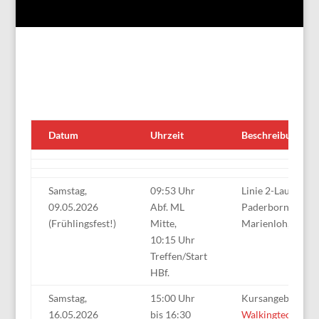
Datum
Uhrzeit
Beschreibung
Samstag,
09:53 Uhr
Linie 2-Lauf: Eta
09.05.2026
Abf. ML
Paderborn, Hbf 
(Frühlingsfest!)
Mitte,
Marienloh, Ortsm
10:15 Uhr
Treffen/Start
HBf.
Samstag,
15:00 Uhr
Kursangebot:
16.05.2026
bis 16:30
Walkingtechnik
m