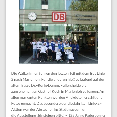
Die WalkerInnen
fuhren den letzten Teil mit dem Bus Linie
2 nach Marienloh.
Für die anderen hieß es laufend auf der
alten Trasse Dr
.
–
Rörig-Damm
,
Füllersheide
bis
zum
ehemaligen Gasthof Koch in Marienloh
zu joggen. An
allen
m
arkanten Punkten wurden
Anekdoten erzählt und
Fotos gemacht.
Das besonder
e der diesjährigen Linie-2 -
Aktion war der Abstecher ins Stad
t
museum
um
d
ie
Au
s
ste
ll
ung
„Einsteigen bitte!
–
125 Jahre Paderborner