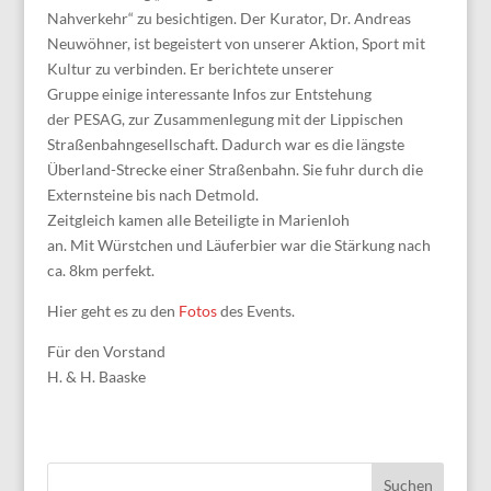
Nahverkehr“
zu besichtigen. Der Kurator
,
Dr. Andreas
Neuwöhner
,
ist begeistert von unserer Aktion
,
Sport mit
Kultur zu verbinden
.
Er berichtete unserer
Gruppe
einige
interessante
Infos zur
Entstehung
de
r
PESAG
, zur Zusammenlegung mit der Lippischen
Straßenbahngesellschaft
. Dadurch war es die längste
Über
land-Strecke einer Straßenbahn.
Sie
fuhr durch die
Externsteine
bis nach Detmold.
Zeitgleich kamen alle Beteiligte
i
n Marienloh
an.
Mit
Würstchen und
Läuferbier war die Stärkung
nach
ca. 8km
perfekt.
Hier geht es zu den
Fotos
des Events.
Für den Vorstand
H. & H. Baaske