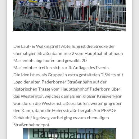
Die Lauf- & Walkingtreff Abteilung ist die Strecke der
ehemaligien Straßenbahnlinie 2 vom Hauptbahnhof nach
Marienloh abgelaufen und gewalkt. 20
Marie
n
loher
treffen sich zur 3
.
Auflage de
s Events.
Die Idee ist es,
als Gruppe in extra gestalteten T-Shirts mit
Logo der alten Paderborner Straßenbahn
auf der
historischen Trasse vo
m Hauptbahnhof Paderborn über
das Westerntor, welches damals ein
gr
o
ßer Kreisverkehr
war, durch die Westernstraße
zu laufen, w
eiter ging über
den Kamp, dann die
Heiersstraße
bergab. Am
PESAG-
G
ebäude
/
Tegelweg
vorbei
ging es zum
ehemaligen
Straßenbahn
d
epot
.